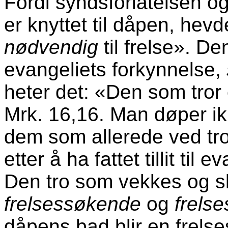
Fordi syndsforlatelsen o
er knyttet til dåpen, hev
nødvendig
til frelse». D
evangeliets forkynnelse,
heter det: «Den som tror og
Mrk. 16,16. Man døper ik
dem som allerede ved tr
etter å ha fattet tillit til 
Den tro som vekkes og s
frelsessøkende
og
frels
dåpens bad blir en frelse