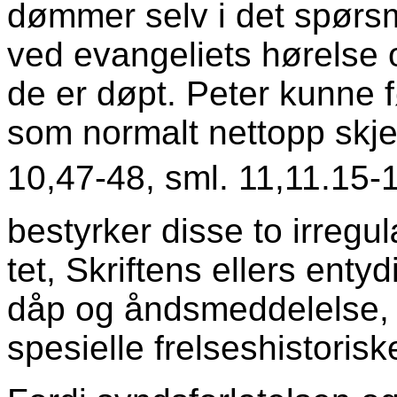
dømmer selv i det spørsm
ved evan­geliets hørelse 
de er døpt. Peter kunne 
som normalt nettopp skje
10,47-48, sml. 11,11.15-18
bestyrker disse to irregul
tet, Skriftens ellers ent
dåp og åndsmedde­lelse, 
spesielle frelseshistoris