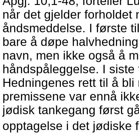
Apgj. 10,1-48, forteller L
når det gjelder for­holde
åndsmeddelse. I første ti
bare å døpe halvhedninger
navn, men ikke også å 
hånds­påleggelse. I siste 
Hedningenes rett til å bl
pre­missene var ennå ikke
jødisk tankegang først 
oppta­gelse i det jødiske 