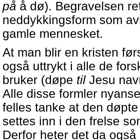
på
å dø). Begravelsen ref
neddykkingsform som avb
gamle mennesket.
At man blir en kristen før
også uttrykt i alle de for
bruker (døpe
til
Jesu nav
Alle disse formler nyanse
felles tanke at den døpte
settes inn i den frelse s
Derfor heter det da også 