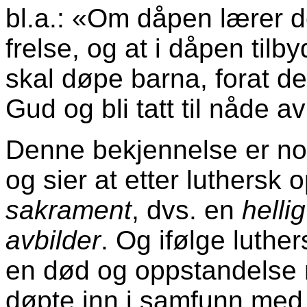
bl.a.: «Om dåpen lærer d
frelse, og at i dåpen til
skal døpe barna, forat de 
Gud og bli tatt til nåde 
Denne bekjennelse er norm
og sier at etter luthersk 
sakrament
, dvs. en
helli
avbilder
. Og ifølge luthe
en død og oppstandelse 
døpte inn i samfunn med 