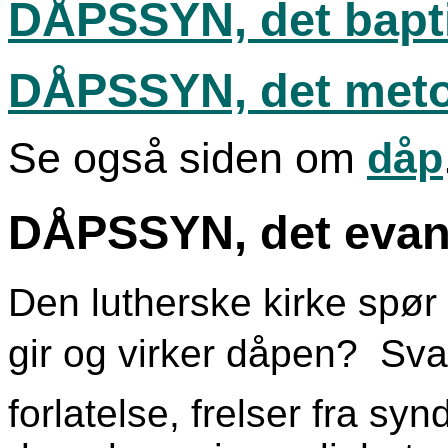
DÅPSSYN, det bapti
DÅPSSYN, det meto
Se også siden om
dåp
DÅPSSYN, det evang
Den lutherske kirke spør 
gir og virker dåpen?  Sv
forlatelse, frelser fra syn