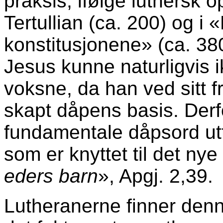
praksis, ifølge luthersk o
Tertullian (ca. 200) og i
konstitusjonene» (ca. 380) 
Jesus kunne naturligvis i
voksne, da han ved sitt 
skapt dåpens basis. Derfo
fundamentale dåpsord uttr
som er knyttet til det ny
eders barn
», Apgj. 2,39.
Lutheranerne finner denn