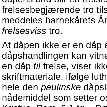
frelsesbegjærende tro til
meddeles barnekårets Ån
frelsesviss
tro.
At dåpen ikke er en dåp
dåpshandlingen kan vitne
en dåp
til
frelse, viser ik
skriftmateriale, ifølge lu
hele den
paulinske
dåpsl
nådemiddel som setter o