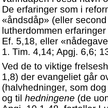
De erfaringer som i refor
«åndsdåp» (eller second b
lutherdommen erfaringer 
Ef. 5,18, eller «nådegaveu
1. Tim. 4,14; Apgj. 6,6; 1
Ved de to viktige frelses
1,8) der evan­geliet går ov
(halvhedninger, som dog 
og til
hedningene
(de uom