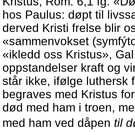
Kristus, Rom. 6,1 fg. «Døpt
hos Paulus: døpt til livs
derved Kristi frelse blir os
«sammenvokset (symfýtoi,
«ikledd oss Kristus», Gal.
oppstandelser kraft og vir
står ikke, ifølge luthersk
begraves med Kristus ford
død med ham i troen, men
med ham ved dåpen
til 